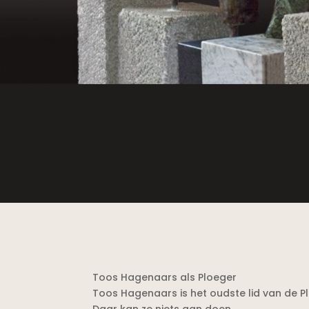
Toos Hagenaars als Ploeger
Toos Hagenaars is het oudste lid van de P
Daar kan ze niets aan doen.