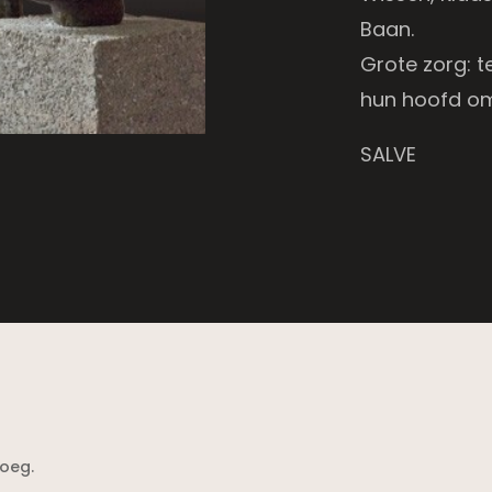
Baan.
Grote zorg: t
hun hoofd om
SALVE
loeg.