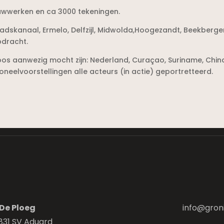
houwwerken en ca 3000 tekeningen.
tadskanaal, Ermelo, Delfzijl, Midwolda,Hoogezandt, Beekberge
pdracht.
os aanwezig mocht zijn: Nederland, Curaçao, Suriname, Chin
toneelvoorstellingen alle acteurs (in actie) geportretteerd.
De Ploeg
info@gron
831 SV Aduard