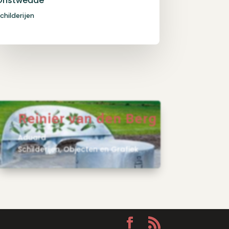
Onstwedde
childerijen
Reinier van den Berg
Aduard
Schilderijen, Objecten en Grafiek