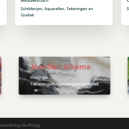
Middelstum
Schilderijen, Aquarellen, Tekeningen en
S
Grafiek
Josefien Alkema
Huizinge
Tekeningen, Gemengde techniek
Kunstkring De Ploeg