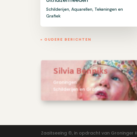
Uithuizermeeden
Schilderijen, Aquarellen, Tekeningen en
Grafiek
« OUDERE BERICHTEN
Silvia Benniks
Groningen
Schilderijen en Grafiek
Zaaitseeing ©️, in opdracht van Groninger 